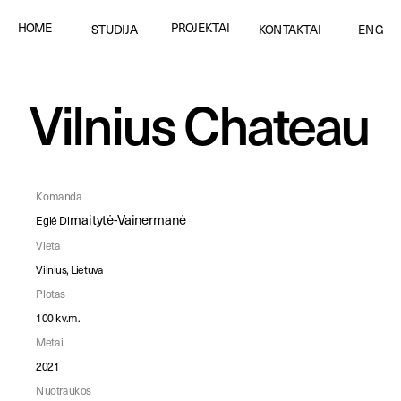
PROJEKTAI
HOME
STUDIJA
KONTAKTAI
ENG
Vilnius Chateau
Komanda
maitytė-Vainermanė
Eglė Di
Vieta
Vilnius, Lietuva
Plotas
100 kv.m.
Metai
2021
Nuotraukos